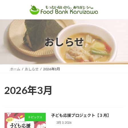
コ
ナ
ン
ビ
テ
ゲ
ン
ー
ツ
シ
おしらせ
へ
ョ
ス
ン
キ
に
ッ
移
プ
動
ホーム
おしらせ
2026年3月
2026年3月
子ども応援プロジェクト【３月】
トピックス
3月 3, 2026