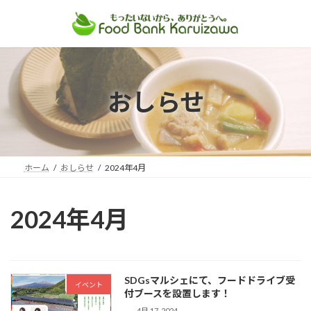
コ
ナ
ン
ビ
テ
ゲ
ン
ー
ツ
シ
おしらせ
へ
ョ
ス
ン
キ
に
ッ
移
プ
動
ホーム
おしらせ
2024年4月
2024年4月
SDGsマルシェにて、フードドライブ受
イベント
付ブースを設置します！
4月 17, 2024