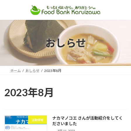
コ
ナ
ン
ビ
テ
ゲ
ン
ー
ツ
シ
おしらせ
へ
ョ
ス
ン
キ
に
ッ
移
プ
動
ホーム
おしらせ
2023年8月
2023年8月
ナカマノコエ さんが活動紹介をしてく
活動情報
ださいました
8月 11, 2023