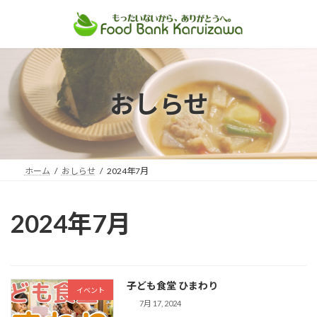
コ
ナ
ン
ビ
テ
ゲ
ン
ー
ツ
シ
おしらせ
へ
ョ
ス
ン
キ
に
ッ
移
プ
動
ホーム
おしらせ
2024年7月
2024年7月
子ども食堂 ひまわり
イベント
7月 17, 2024