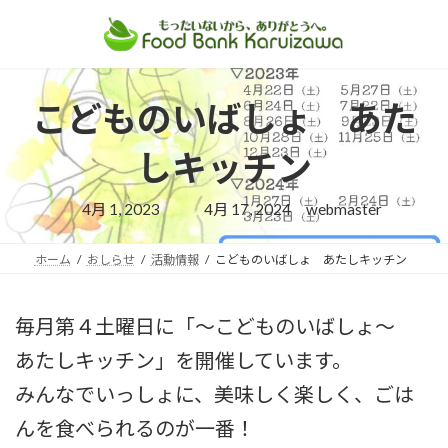
コ
ナ
ン
ビ
テ
ゲ
ン
ー
こどものいばしょ あた
ツ
シ
へ
ョ
しキッチン
ス
ン
キ
に
最
4月 1, 2023
4月 17, 2024
webmaster
ッ
移
終
プ
動
更
新
ホーム
おしらせ
活動情報
こどものいばしょ あたしキッチン
日
時
:
毎月第４土曜日に「～こどものいばしょ～
あたしキッチン」を開催しています。
みんなでいっしょに、美味しく楽しく、ごは
んを食べられるのが一番！