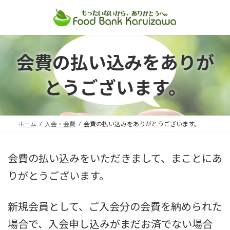
コ
ナ
ン
ビ
テ
ゲ
ン
ー
会費の払い込みをありが
ツ
シ
へ
ョ
とうございます。
ス
ン
キ
に
ッ
移
プ
動
ホーム
入会・会費
会費の払い込みをありがとうございます。
会費の払い込みをいただきまして、まことにあ
りがとうございます。
新規会員として、ご入会分の会費を納められた
場合で、入会申し込みがまだお済でない場合